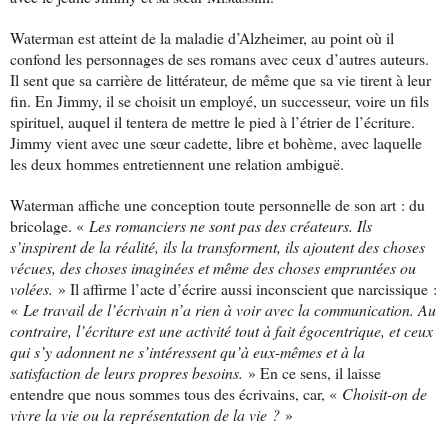
Waterman est atteint de la maladie d’Alzheimer, au point où il
confond les personnages de ses romans avec ceux d’autres auteurs.
Il sent que sa carrière de littérateur, de même que sa vie tirent à leur
fin. En Jimmy, il se choisit un employé, un successeur, voire un fils
spirituel, auquel il tentera de mettre le pied à l’étrier de l’écriture.
Jimmy vient avec une sœur cadette, libre et bohème, avec laquelle
les deux hommes entretiennent une relation ambiguë.
Waterman affiche une conception toute personnelle de son art : du
bricolage. «
Les romanciers ne sont pas des créateurs. Ils
s’inspirent de la réalité, ils la transforment, ils ajoutent des choses
vécues, des choses imaginées et même des choses empruntées ou
volées.
» Il affirme l’acte d’écrire aussi inconscient que narcissique :
«
Le travail de l’écrivain n’a rien à voir avec la communication. Au
contraire, l’écriture est une activité tout à fait égocentrique, et ceux
qui s’y adonnent ne s’intéressent qu’à eux-mêmes et à la
satisfaction de leurs propres besoins.
» En ce sens, il laisse
entendre que nous sommes tous des écrivains, car, «
Choisit-on de
vivre la vie ou la représentation de la vie ?
»