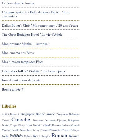
La fleur dans le fumier
L'homme qui crie / Belle de jour / Paris... / Les
citronniers
Dallas Buyer's Club / Monument men / 20 ans d'écart
The Great Budapest Hotel / La vie d'Adèle
Mon premier Mankell : surprise!
Mon cinéma des Fêtes
Mes films du temps des Fêtes
Les herbes folles / Violette / Les beaux jours
Jour de vote, jour de honte...
Bonne année ?
Libellés
Bonne année
Biographie
Abitibi
Beauvoir
Bouyoucas
Bukowski
Cinoche
Carver
Damasso
Descartes
Djavann
Dompierre
Essai
Gaudé
Dorion-Coupal
Ellory
Fottorino
Humour
Ludlum
Mankell
Moreau
Neville
Nouvelles
Onfray
Pennac
Philosophie
Poésie
Politique
Roman
Préférés
Récit
Roman
Poulin
Rahimi
Religion