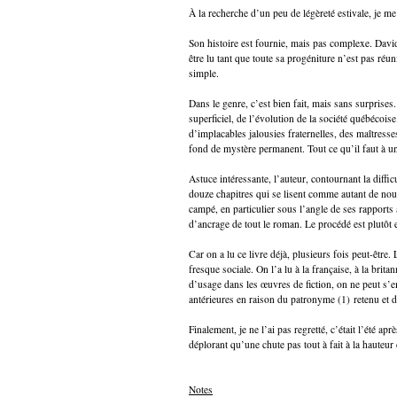
À la recherche d’un peu de légèreté estivale, je me
Son histoire est fournie, mais pas complexe. Davi
être lu tant que toute sa progéniture n’est pas réu
simple.
Dans le genre, c’est bien fait, mais sans surprise
superficiel, de l’évolution de la société québécoise
d’implacables jalousies fraternelles, des maîtress
fond de mystère permanent. Tout ce qu’il faut à u
Astuce intéressante, l’auteur, contournant la dif
douze chapitres qui se lisent comme autant de nou
campé, en particulier sous l’angle de ses rapports 
d’ancrage de tout le roman. Le procédé est plutôt e
Car on a lu ce livre déjà, plusieurs fois peut-être.
fresque sociale. On l’a lu à la française, à la bri
d’usage dans les œuvres de fiction, on ne peut s’
antérieures en raison du patronyme (1) retenu et d
Finalement, je ne l’ai pas regretté, c’était l’été a
déplorant qu’une chute pas tout à fait à la hauteur 
Notes