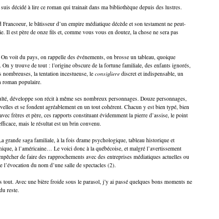
 suis décidé à lire ce roman qui trainait dans ma bibliothèque depuis des lustres.
d Francoeur, le bâtisseur d’un empire médiatique décède et son testament ne peut-
nie. Il est père de onze fils et, comme vous vous en doutez, la chose ne sera pas
s. On voit du pays, on rappelle des événements, on brosse un tableau, quoique
. On y trouve de tout : l’origine obscure de la fortune familiale, des enfants ignorés,
es nombreuses, la tentation incestueuse, le
consigliere
discret et indispensable, un
n roman populaire.
ficulté, développe son récit à même ses nombreux personnages. Douze personnages,
velles et se fondent agréablement en un tout cohérent. Chacun y est bien typé, bien
avec frères et père, ces rapports constituant évidemment la pierre d’assise, le point
fficace, mais le résultat est un brin convenu.
 La grande saga familiale, à la fois drame psychologique, tableau historique et
tannique, à l’américaine… Le voici donc à la québécoise, et malgré l’avertissement
empêcher de faire des rapprochements avec des entreprises médiatiques actuelles ou
e l’évocation du nom d’une salle de spectacles (2).
près tout. Avec une bière froide sous le parasol, j’y ai passé quelques bons moments ne
du reste.