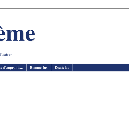
ème
'autres.
s d'emprunts...
Romans lus
Essais lus